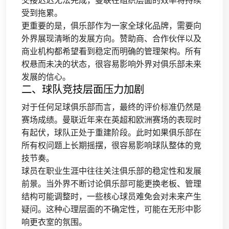
交接迟迟无法完成，曼联在组织层面的效率将持续
受到拖累。
更重要的是，俱乐部作为一家全球化品牌，需要向
外界展现清晰的发展方向。赞助商、合作伙伴以及
商业机构都希望看到稳定而明确的管理架构。所有
权悬而未决的状态，很容易影响外界对俱乐部未来
发展的信心。
二、球队竞技层面压力加剧
对于任何足球俱乐部而言，最终的评价标准仍然是
赛场成绩。曼联近年来在英超和欧洲赛场的表现时
有起伏，球队正处于重建阶段。此时如果俱乐部在
所有权问题上长期摇摆，很容易影响球队整体的竞
技节奏。
球员在职业生涯中往往关注俱乐部的稳定性和发展
前景。当外界不断讨论俱乐部可能更换老板、管理
结构可能调整时，一些核心球员难免会对未来产生
疑问。这种心理层面的不确定性，可能在无形中影
响更衣室的氛围。