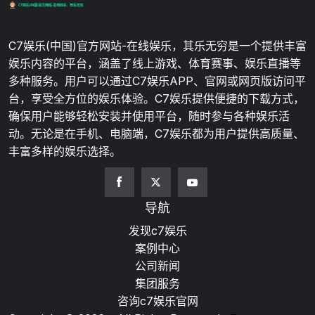
C7娱乐(中国)官方网站-在线娱乐，其乐无穷是一个提供丰富
娱乐内容的平台，涵盖了线上游戏、体育赛事、娱乐直播等
多种服务。用户可以通过C7娱乐APP、官网或网页版访问平
台，享受全方位的娱乐体验。C7娱乐提供便捷的下载方式，
确保用户能够轻松安装并使用平台，随时参与各种娱乐活
动。无论是在手机、电脑端，C7娱乐都为用户提供高质量、
丰富多样的娱乐选择。
导航
发现c7娱乐
案例中心
公司新闻
集团服务
咨询c7娱乐官网