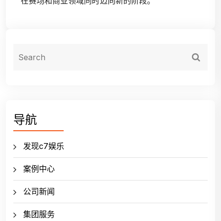
在赛场和商业领域同时迈向新的阶段。
导航
发现c7娱乐
案例中心
公司新闻
集团服务