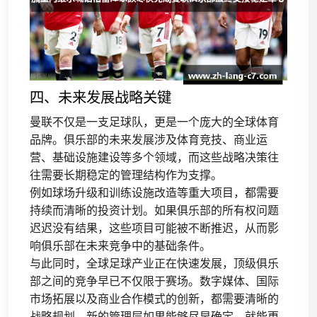
四、未来发展战略关键
曼联不仅是一支足球队，更是一个庞大的全球体育
品牌。俱乐部的未来发展涉及体育竞技、商业运
营、基础设施建设等多个领域，而这些战略决策往
往需要长期稳定的管理结构作为支撑。
例如球场升级和训练设施改造等重大项目，都需要
持续而清晰的投资计划。如果俱乐部的所有权问题
迟迟没有结果，这些项目可能被不断推迟，从而影
响俱乐部在未来竞争中的基础条件。
与此同时，全球足球产业正在快速发展，顶级俱乐
部之间的竞争早已不仅限于赛场。数字媒体、国际
市场拓展以及商业合作模式的创新，都需要清晰的
战略规划。新的管理层如果能够尽早确定，就能更