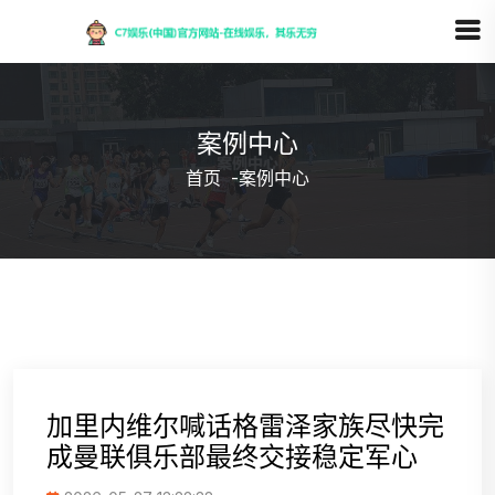
案例中心
首页
-
案例中心
加里内维尔喊话格雷泽家族尽快完
成曼联俱乐部最终交接稳定军心