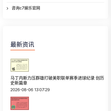
咨询c7娱乐官网
最新资讯
马丁内斯力压群雄打破美职联单赛季进球纪录 创历
史新篇章
2026-08-06 13:07:29