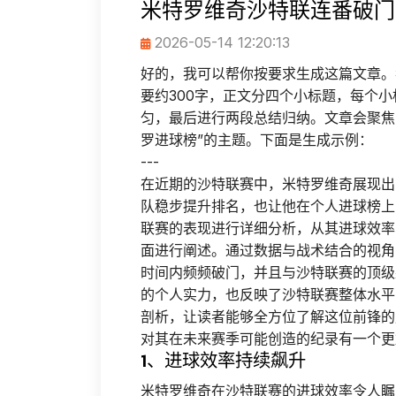
米特罗维奇沙特联连番破门
2026-05-14 12:20:13
好的，我可以帮你按要求生成这篇文章。
要约300字，正文分四个小标题，每个
匀，最后进行两段总结归纳。文章会聚焦
罗进球榜”的主题。下面是生成示例：
---
在近期的沙特联赛中，米特罗维奇展现出
队稳步提升排名，也让他在个人进球榜上
联赛的表现进行详细分析，从其进球效率
面进行阐述。通过数据与战术结合的视角
时间内频频破门，并且与沙特联赛的顶级
的个人实力，也反映了沙特联赛整体水平
剖析，让读者能够全方位了解这位前锋的
对其在未来赛季可能创造的纪录有一个更
1、进球效率持续飙升
米特罗维奇在沙特联赛的进球效率令人瞩