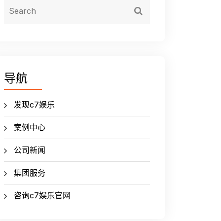
导航
发现c7娱乐
案例中心
公司新闻
集团服务
咨询c7娱乐官网