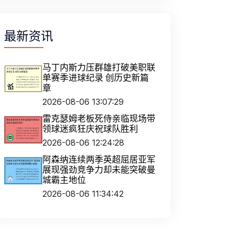
最新资讯
马丁内斯力压群雄打破美职联
单赛季进球纪录 创历史新篇
章
2026-08-06 13:07:29
雷克瑟姆老板死侍亲临现场带
领球迷疯狂庆祝球队胜利
2026-08-06 12:24:28
阿森纳连续两季英超屈居亚军
展现强劲竞争力却未能突破曼
城霸主地位
2026-08-06 11:34:42