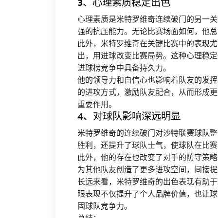
3、心理素质稳定出色
心理素质是米特罗维奇连续破门的另一关
强的抗压能力。无论比赛场面如何，他总
此外，米特罗维奇在关键比赛中的表现尤
出，用进球改变比赛局势。这种心理稳定
进球榜竞争中具备持久力。
他的领导力和自信心也影响着队友的发挥
的进攻方式，激励队友配合，从而形成更
重要作用。
4、对球队影响深远明显
米特罗维奇的连续破门对沙特联赛球队整
胜利，还提升了球队士气，使球队在比赛
此外，他的存在也改变了对手的防守策略
为其他队友创造了更多进攻空间，间接提
长远来看，米特罗维奇的出色表现有助于
眼表现不仅提升了个人品牌价值，也让球
固球队竞争力。