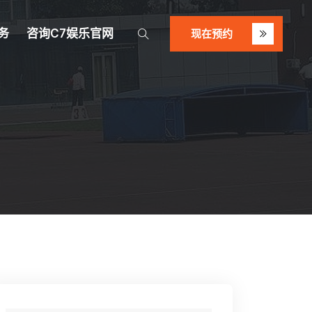
务
咨询c7娱乐官网
现在预约