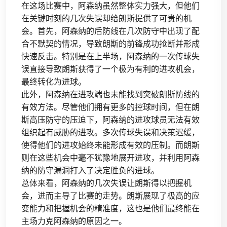
在这场比赛中，阿森纳虽然整体实力强大，但他们
在关键时刻的几次失误却给朗斯提供了可贵的机
会。首先，阿森纳的后防线在几次防守中出现了配
合不默契的情况，导致朗斯的前锋成功抢断并形成
快速反击。特别是在上半场，阿森纳的一次传球失
误直接导致朗斯获得了一个极为有利的进攻机会，
最终转化为进球。
此外，阿森纳在进攻端也未能找到突破朗斯防线的
有效方法。尽管他们拥有更多的控球时间，但在朗
斯高压防守的压迫下，阿森纳的进攻球员无法有效
组织起有威胁的进攻。多次传球失误和决策迟缓，
使得他们的进攻始终未能形成有效的压制。而朗斯
则在这些机会中毫不犹豫地展开进攻，并利用阿森
纳的防守漏洞打入了决定胜负的进球。
总体来看，阿森纳的几次失误让朗斯得以把握机
会，进而主导了比赛的走势。朗斯展现了极高的应
变能力和把握机会的精准度，这也是他们最终能在
主场力克阿森纳的原因之一。