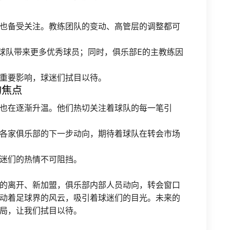
也备受关注。教练团队的变动、高管层的调整都可
球队带来更多优秀球员；同时，俱乐部E的主教练因
重要影响，球迷们拭目以待。
的焦点
也在逐渐升温。他们热切关注着球队的每一笔引
各家俱乐部的下一步动向，期待着球队在转会市场
迷们的热情不可阻挡。
的离开、新加盟，俱乐部内部人员动向，转会窗口
动着足球界的风云，吸引着球迷们的目光。未来的
局，让我们拭目以待。