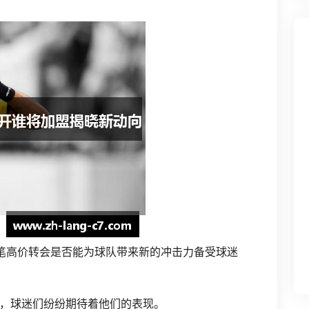
笔高价转会是否能为球队带来新的冲击力备受球迷
，球迷们纷纷期待着他们的表现。