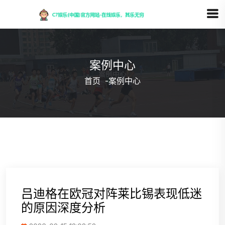
案例中心
首页
-
案例中心
吕迪格在欧冠对阵莱比锡表现低迷
的原因深度分析