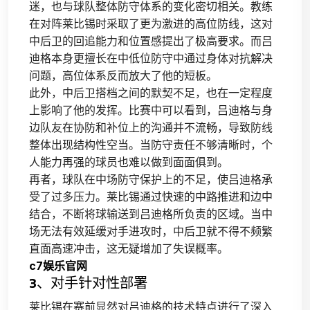
迷，也与球队整体防守体系的变化密切相关。教练
在对阵莱比锡时采取了更为激进的高位防线，这对
中后卫的回追能力和位置感提出了极高要求。而吕
迪格本身更擅长在中低位防守中通过身体对抗解决
问题，高位体系反而放大了他的短板。
此外，中后卫搭档之间的默契不足，也在一定程度
上影响了他的发挥。比赛中可以看到，吕迪格与身
边队友在协防和补位上的沟通并不流畅，导致防线
整体出现结构性空当。当防守责任不够清晰时，个
人能力再强的球员也难以做到面面俱到。
再者，球队在中场防守保护上的不足，使吕迪格承
受了过多压力。莱比锡通过快速的中路推进和边中
结合，不断将球输送到吕迪格所负责的区域。当中
场无法有效延缓对手进攻时，中后卫就不得不频繁
直面高速冲击，这无疑增加了失误概率。
c7娱乐官网
3、对手针对性部署
莱比锡在赛前显然对吕迪格的技术特点进行了深入