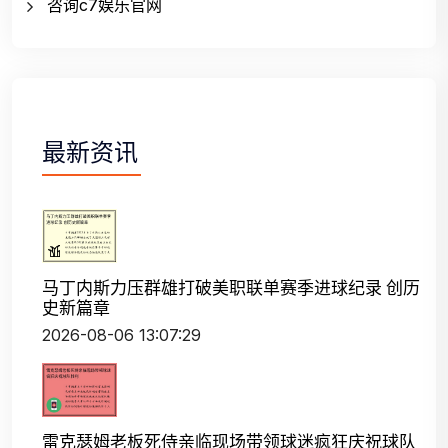
咨询c7娱乐官网
最新资讯
马丁内斯力压群雄打破美职联单赛季进球纪录 创历
史新篇章
2026-08-06 13:07:29
雷克瑟姆老板死侍亲临现场带领球迷疯狂庆祝球队