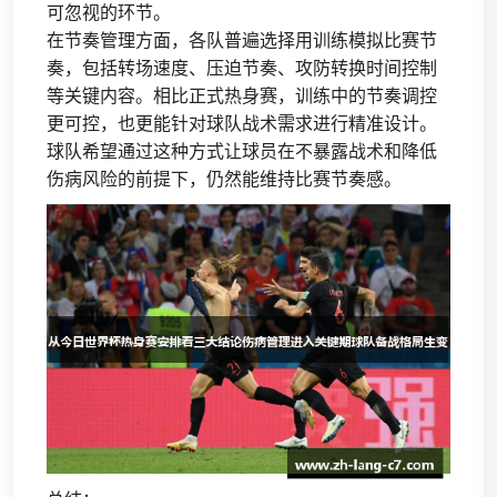
可忽视的环节。
在节奏管理方面，各队普遍选择用训练模拟比赛节
奏，包括转场速度、压迫节奏、攻防转换时间控制
等关键内容。相比正式热身赛，训练中的节奏调控
更可控，也更能针对球队战术需求进行精准设计。
球队希望通过这种方式让球员在不暴露战术和降低
伤病风险的前提下，仍然能维持比赛节奏感。