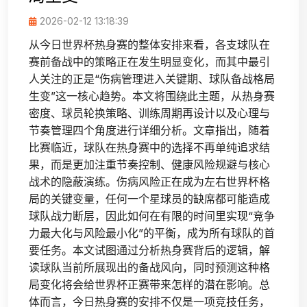
2026-02-12 13:18:39
从今日世界杯热身赛的整体安排来看，各支球队在
赛前备战中的策略正在发生明显变化，而其中最引
人关注的正是“伤病管理进入关键期、球队备战格局
生变”这一核心趋势。本文将围绕此主题，从热身赛
密度、球员轮换策略、训练周期再设计以及心理与
节奏管理四个角度进行详细分析。文章指出，随着
比赛临近，球队在热身赛中的选择不再单纯追求结
果，而是更加注重节奏控制、健康风险规避与核心
战术的隐蔽演练。伤病风险正在成为左右世界杯格
局的关键变量，任何一个星球员的缺席都可能造成
球队战力断层，因此如何在有限的时间里实现“竞争
力最大化与风险最小化”的平衡，成为所有球队的首
要任务。本文试图通过分析热身赛背后的逻辑，解
读球队当前所展现出的备战风向，同时预测这种格
局变化将会给世界杯正赛带来怎样的潜在影响。总
体而言，今日热身赛的安排不仅是一项竞技任务，