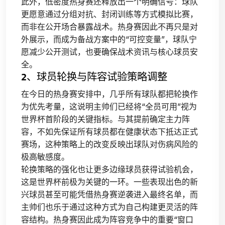
此外，低密度热身赛还释放出一个明确信号：球队
更愿意通过分组对抗、封闭训练等方式模拟比赛，
而非在公开场合暴露战术。热身赛因此不再只是对
外展示，而成为备战方案中的“可控变量”，球队宁
愿减少公开测试，也要确保战术资讯与核心球员安
全。
2、球员轮换与阵容试验策略调整
在今日的热身赛安排中，几乎所有球队都把轮换作
为优先考量，这说明主帅们已经将“全员可用”视为
世界杯首阶段的关键指标。与其提前确定主力阵
容，不如先保证所有球员都在健康状态下抵达正式
赛场，这种策略上的改变反映出球队对伤病风险的
极高敏感度。
轮换策略的强化也让更多边缘球员获得试验机会，
这是世界杯前极为关键的一环。一些表现出色的新
兴球员甚至可能凭借热身赛逆袭进入最终名单，而
主帅们也乐于通过这种方式为自己构建更灵活的阵
容结构。热身赛因此成为阵容竞争中的重要“窗口