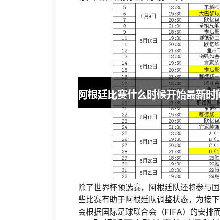
除了世界杯预选赛，阿根廷队还将参与国
些比赛有助于阿根廷队调整状态，为接下
会根据国际足球联合会（FIFA）的安排