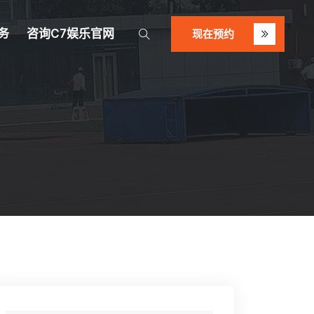
务
咨询c7娱乐官网
现在预约