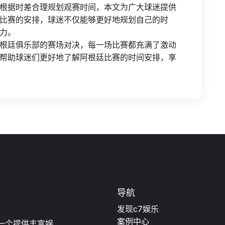
根据时差合理规划观赛时间，本文为广大球迷提供
比赛的安排，球迷不仅能够更好地规划自己的时
力。
根廷俱乐部的赛场对决，每一场比赛都充满了激动
帮助球迷们更好地了解阿根廷比赛的时间安排，享
导航
发现c7娱乐
案例中心
是一个提供丰富娱