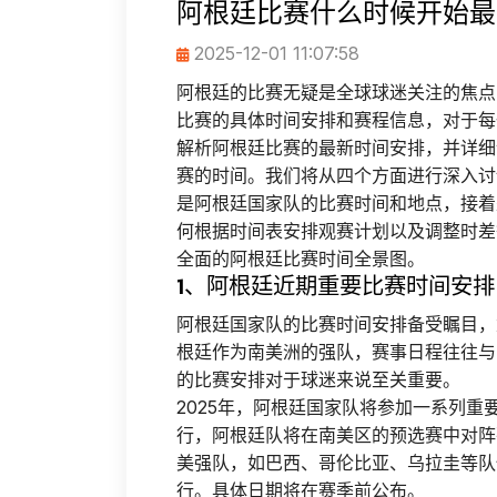
阿根廷比赛什么时候开始最
2025-12-01 11:07:58
阿根廷的比赛无疑是全球球迷关注的焦点
比赛的具体时间安排和赛程信息，对于每
解析阿根廷比赛的最新时间安排，并详细
赛的时间。我们将从四个方面进行深入讨
是阿根廷国家队的比赛时间和地点，接着
何根据时间表安排观赛计划以及调整时差
全面的阿根廷比赛时间全景图。
1、阿根廷近期重要比赛时间安排
阿根廷国家队的比赛时间安排备受瞩目，
根廷作为南美洲的强队，赛事日程往往与
的比赛安排对于球迷来说至关重要。
2025年，阿根廷国家队将参加一系列
行，阿根廷队将在南美区的预选赛中对阵
美强队，如巴西、哥伦比亚、乌拉圭等队
行。具体日期将在赛季前公布。