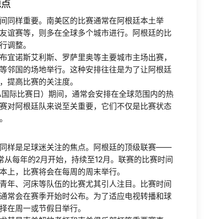
地点
间同样重要。南美区的比赛通常在阿根廷本土举
友谊赛等，则多在全球多个城市进行。阿根廷的比
行调整。
布宜诺斯艾利斯、罗萨里奥等主要城市主场出赛，
等邻国的场地举行。这种安排往往是为了让阿根廷
，提高比赛的关注度。
FA国际比赛日）期间，通常会安排在全球范围内的热
赛对阿根廷队来说至关重要，它们不仅是比赛状态
。
同样是足球迷关注的焦点。阿根廷的顶级联赛——
al）通常从每年的2月开始，持续至12月。联赛的比赛时间
本上，比赛将会在每周的周末举行。
青年、河床等队伍的比赛尤其引人注目。比赛时间
通常会在赛季开始时公布。为了适应电视转播和球
择在周一或节假日举行。