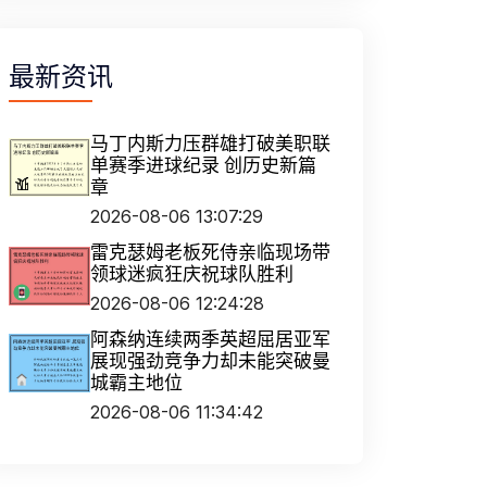
最新资讯
马丁内斯力压群雄打破美职联
单赛季进球纪录 创历史新篇
章
2026-08-06 13:07:29
雷克瑟姆老板死侍亲临现场带
领球迷疯狂庆祝球队胜利
2026-08-06 12:24:28
阿森纳连续两季英超屈居亚军
展现强劲竞争力却未能突破曼
城霸主地位
2026-08-06 11:34:42