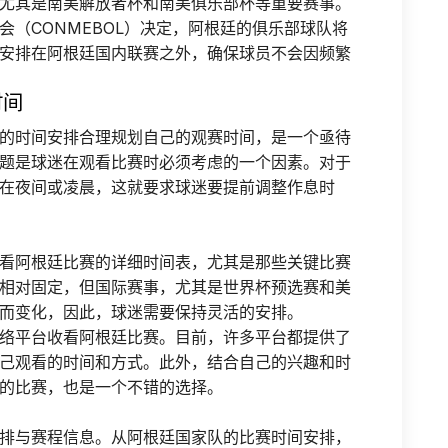
尤其是南美解放者杯和南美俱乐部杯等重要赛事。
（CONMEBOL）决定，阿根廷的俱乐部球队将
安排在阿根廷国内联赛之外，确保球员不会因频繁
时间
的时间安排合理规划自己的观赛时间，是一个亟待
题是球迷在观看比赛时必须考虑的一个因素。对于
在夜间或凌晨，这就要求球迷要提前调整作息时
看阿根廷比赛的详细时间表，尤其是那些关键比赛
相对固定，但国际赛事，尤其是世界杯预选赛和美
而变化，因此，球迷需要保持灵活的安排。
络平台收看阿根廷比赛。目前，许多平台都提供了
己观看的时间和方式。此外，结合自己的兴趣和时
的比赛，也是一个不错的选择。
排与赛程信息。从阿根廷国家队的比赛时间安排，