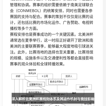
管理和协调。赛事的组织需要依赖于南美足球联合
会（CONMEBOL）的统筹安排，同时也需要各参
赛国的支持与配合。赛事的策划不仅仅是比赛的设
计，还包括比赛的市场化运作、广告赞助、电视转
播权等多个方面。
赛程安排也是赛事成功的一个关键因素。北美洲杯
通常选在夏季举行，这一时段正好避开了欧洲和南
美洲的主要联赛赛季，能够最大程度地吸引球迷关
注。此外，比赛场地的选择也至关重要，比赛场馆
的规模、设施条件以及交通便利性等都会直接影响
赛事的观众体验和全球转播效果。