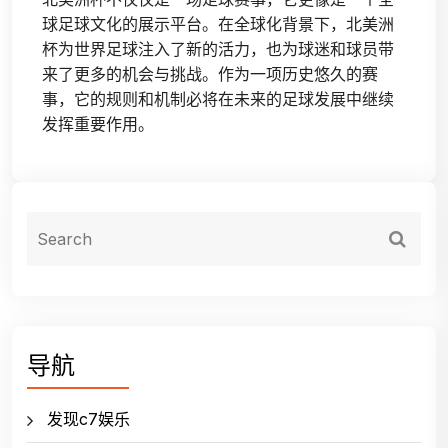
球足球文化的展示平台。在全球化背景下，北美洲
杯为世界足球注入了新的活力，也为球迷和球员带
来了更多的机会与挑战。作为一项历史悠久的赛
事，它的规则和机制必将在未来的足球发展中继续
发挥重要作用。
导航
发现c7娱乐