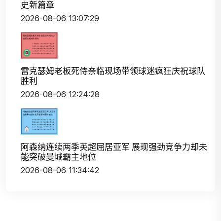
史新篇章
2026-08-06 13:07:29
雷克瑟姆老板死侍亲临现场带领球迷疯狂庆祝球队
胜利
2026-08-06 12:24:28
阿森纳连续两季英超屈居亚军 展现强劲竞争力却未
能突破曼城霸主地位
2026-08-06 11:34:42