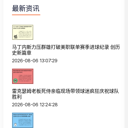
最新资讯
马丁内斯力压群雄打破美职联单赛季进球纪录 创历
史新篇章
2026-08-06 13:07:29
雷克瑟姆老板死侍亲临现场带领球迷疯狂庆祝球队
胜利
2026-08-06 12:24:28