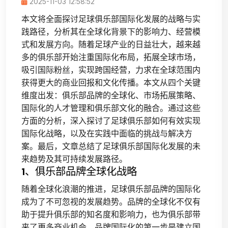
2025-11-03 12:58:52
本文将全面探讨足球俱乐部国际化发展的战略与实
践路径，分析其在全球化背景下的影响力、经营模
式和发展方向。随着足球产业的日益壮大，越来越
多的俱乐部开始注重国际化布局，拓展全球市场，
吸引国际粉丝，实现跨国经营，力求在全球范围内
获得更大的商业回报和文化传播。本文从四个关键
维度出发：俱乐部品牌的全球化、市场拓展策略、
国际化的人才管理和俱乐部文化的融合。通过这些
方面的分析，深入探讨了足球俱乐部如何有效实现
国际化战略，以及在实践中面临的挑战与解决方
案。最后，文章总结了足球俱乐部国际化发展的未
来趋势及其可持续发展路径。
1、俱乐部品牌全球化战略
随着全球化浪潮的推进，足球俱乐部品牌的国际化
成为了不可忽视的发展趋势。品牌的全球化不仅有
助于提升俱乐部的知名度和影响力，也为俱乐部带
来了更多商业机会。品牌国际化的第一步是建立国