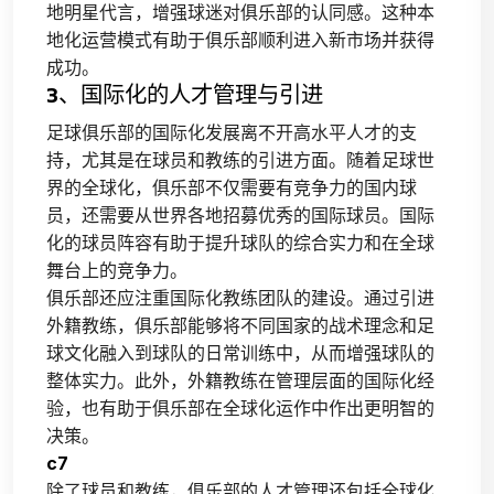
地明星代言，增强球迷对俱乐部的认同感。这种本
地化运营模式有助于俱乐部顺利进入新市场并获得
成功。
3、国际化的人才管理与引进
足球俱乐部的国际化发展离不开高水平人才的支
持，尤其是在球员和教练的引进方面。随着足球世
界的全球化，俱乐部不仅需要有竞争力的国内球
员，还需要从世界各地招募优秀的国际球员。国际
化的球员阵容有助于提升球队的综合实力和在全球
舞台上的竞争力。
俱乐部还应注重国际化教练团队的建设。通过引进
外籍教练，俱乐部能够将不同国家的战术理念和足
球文化融入到球队的日常训练中，从而增强球队的
整体实力。此外，外籍教练在管理层面的国际化经
验，也有助于俱乐部在全球化运作中作出更明智的
决策。
c7
除了球员和教练，俱乐部的人才管理还包括全球化