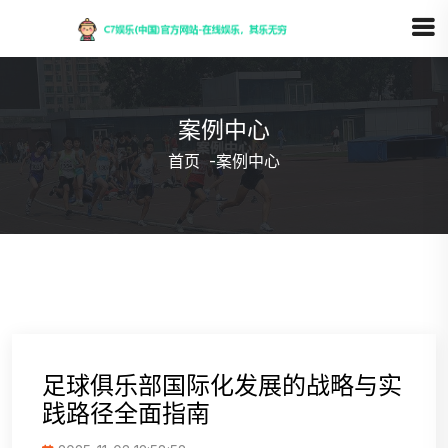
案例中心
首页
-
案例中心
足球俱乐部国际化发展的战略与实
践路径全面指南