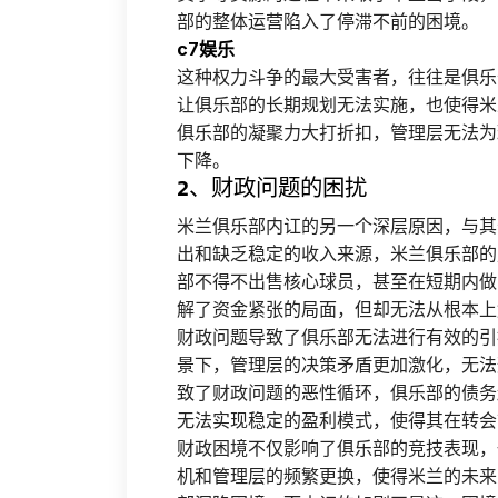
部的整体运营陷入了停滞不前的困境。
c7娱乐
这种权力斗争的最大受害者，往往是俱乐
让俱乐部的长期规划无法实施，也使得米
俱乐部的凝聚力大打折扣，管理层无法为
下降。
2、财政问题的困扰
米兰俱乐部内讧的另一个深层原因，与其
出和缺乏稳定的收入来源，米兰俱乐部的
部不得不出售核心球员，甚至在短期内做
解了资金紧张的局面，但却无法从根本上
财政问题导致了俱乐部无法进行有效的引
景下，管理层的决策矛盾更加激化，无法
致了财政问题的恶性循环，俱乐部的债务
无法实现稳定的盈利模式，使得其在转会
财政困境不仅影响了俱乐部的竞技表现，
机和管理层的频繁更换，使得米兰的未来