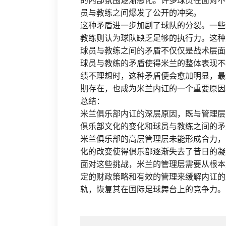
的内部氛围逐渐恶化。许多球员在面对不
员与教练之间爆发了公开的冲突。
这种矛盾进一步加剧了球队的分裂。一些
教练则认为球队缺乏足够的执行力。这种
球员与教练之间的矛盾不仅仅是战术层面
球员与教练的矛盾使得米兰的整体表现不
绩不理想时，这种矛盾便会愈加明显，最
期存在，也成为米兰内讧的一个重要原因
总结：
米兰俱乐部内讧的深层原因，既与管理层
俱乐部文化的变化和球员与教练之间的矛
米兰俱乐部的高层管理层未能形成合力，
化的改变使得俱乐部逐渐失去了昔日的凝
面对这些挑战，米兰的管理层需要从根本
定的财政策略和有效的管理来缓解内讧的
轨，恢复其在国际足球舞台上的竞争力。