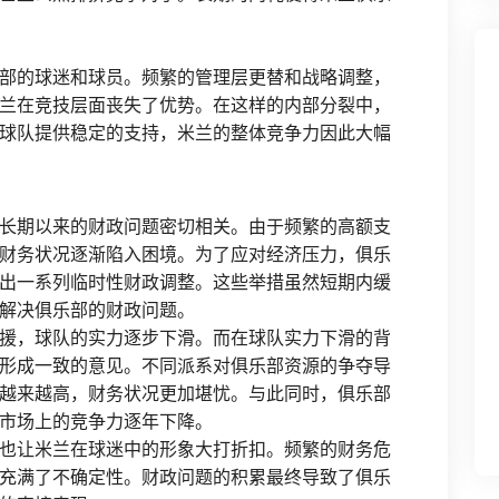
部的球迷和球员。频繁的管理层更替和战略调整，
兰在竞技层面丧失了优势。在这样的内部分裂中，
球队提供稳定的支持，米兰的整体竞争力因此大幅
长期以来的财政问题密切相关。由于频繁的高额支
财务状况逐渐陷入困境。为了应对经济压力，俱乐
出一系列临时性财政调整。这些举措虽然短期内缓
解决俱乐部的财政问题。
援，球队的实力逐步下滑。而在球队实力下滑的背
形成一致的意见。不同派系对俱乐部资源的争夺导
越来越高，财务状况更加堪忧。与此同时，俱乐部
市场上的竞争力逐年下降。
也让米兰在球迷中的形象大打折扣。频繁的财务危
充满了不确定性。财政问题的积累最终导致了俱乐