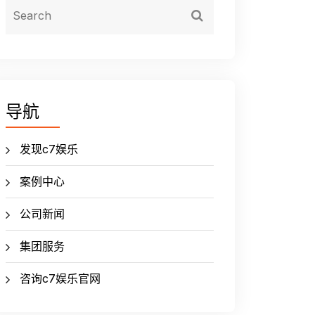
导航
发现c7娱乐
案例中心
公司新闻
集团服务
咨询c7娱乐官网