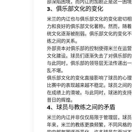
部深陷困境，而内讧的加剧正是这一困境
3、俱乐部文化的变化
米兰的内讧也与俱乐部文化的变化密切相
力和良好的俱乐部文化著称。然而，随着
统文化逐渐被削弱。俱乐部文化的变化不
练之间的关系。
外部资本对俱乐部的控制使得米兰在运营
文化建设。球员们逐渐失去了对俱乐部的
与此同时，俱乐部的领导层无法传递出一
乱不堪。
俱乐部文化的变化直接影响了球员的心理
比赛中的表现越来越不稳定。球员之间的
在成绩上的滑坡。与此同时，球迷的支持
昔日的辉煌。
4、球员与教练之间的矛盾
米兰的内讧并非仅仅局限于管理层，球员
年来，米兰的教练更换频繁，不同风格的