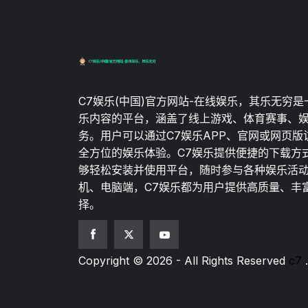
C7娱乐(中国)官方网站-在线娱乐，其乐无穷
乐内容的平台，涵盖了线上游戏、体育赛事、
务。用户可以通过C7娱乐APP、官网或网页版
全方位的娱乐体验。C7娱乐提供便捷的下载方
够轻松安装并使用平台，随时参与各种娱乐活
机、电脑端，C7娱乐都为用户提供高质量、丰
择。
Copyright © 2026 - All Rights Reserved
c7
.