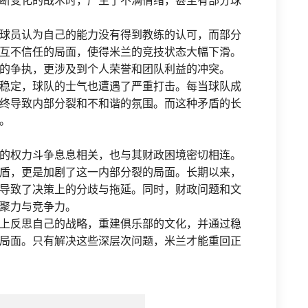
断变化的战术时，产生了不满情绪，甚至有部分球
球员认为自己的能力没有得到教练的认可，而部分
互不信任的局面，使得米兰的竞技状态大幅下滑。
的争执，更涉及到个人荣誉和团队利益的冲突。
稳定，球队的士气也遭遇了严重打击。每当球队成
终导致内部分裂和不和谐的氛围。而这种矛盾的长
。
的权力斗争息息相关，也与其财政困境密切相连。
盾，更是加剧了这一内部分裂的局面。长期以来，
导致了决策上的分歧与拖延。同时，财政问题和文
聚力与竞争力。
上反思自己的战略，重建俱乐部的文化，并通过稳
局面。只有解决这些深层次问题，米兰才能重回正