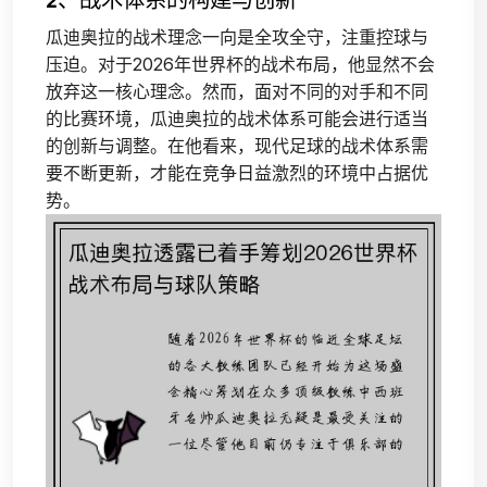
2、战术体系的构建与创新
瓜迪奥拉的战术理念一向是全攻全守，注重控球与
压迫。对于2026年世界杯的战术布局，他显然不会
放弃这一核心理念。然而，面对不同的对手和不同
的比赛环境，瓜迪奥拉的战术体系可能会进行适当
的创新与调整。在他看来，现代足球的战术体系需
要不断更新，才能在竞争日益激烈的环境中占据优
势。