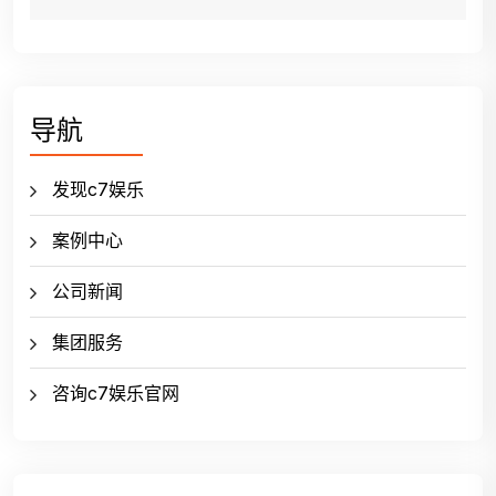
导航
发现c7娱乐
案例中心
公司新闻
集团服务
咨询c7娱乐官网