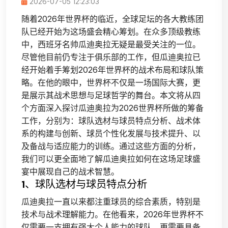
2026-07-05 12:23:03
随着2026年世界杯的临近，全球足坛的各大教练团
队已经开始为这场盛会精心筹划。在众多顶级教练
中，西班牙名帅瓜迪奥拉无疑是最受关注的一位。
尽管他目前仍专注于俱乐部的工作，但瓜迪奥拉已
经开始着手筹划2026年世界杯的战术布局和球队策
略。在他的眼中，世界杯不仅是一场国际大赛，更
是展示其战术思想与足球哲学的舞台。本文将从四
个方面深入探讨瓜迪奥拉为2026世界杯所做的筹备
工作，分别为：球队选材与球员特点分析、战术体
系的构建与创新、球员个性化发展与技术提升、以
及备战与适应能力的训练。通过这些方面的分析，
我们可以更全面地了解瓜迪奥拉如何在这场足球盛
宴中展现自己的战术智慧。
1、球队选材与球员特点分析
瓜迪奥拉一直以来都注重球员的综合素质，特别是
技术与战术理解能力。在他看来，2026年世界杯不
仅需要一支拥有强大个人能力的球队，更需要具备