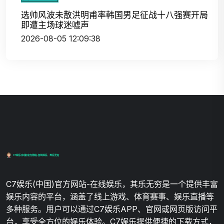
选帅风波未散洪明甫率韩国男足征战十八强赛开局
即遭主场球迷嘘声
2026-08-05 12:09:38
C7娱乐(中国)官方网站-在线娱乐，其乐无穷是一个提供丰富
娱乐内容的平台，涵盖了线上游戏、体育赛事、娱乐直播等
多种服务。用户可以通过C7娱乐APP、官网或网页版访问平
台，享受全方位的娱乐体验。C7娱乐提供便捷的下载方式，