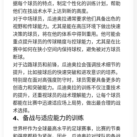
据每个球员的特点，制定个性化的训练计划，帮助
他们在技战术水平上达到新的高度。
对于中场球员，瓜迪奥拉通常要求他们具备出色的
视野和传球能力。尤其是能在高压环境下做出快速
决策的球员，将在他的体系中得到重用。他可能会
重点提升球员的传球精度与控球能力，尤其是在比
赛中如何在狭小空间内保持球权，避免被对方球员
断球。
对于边路球员和前锋，瓜迪奥拉会强调技术细节的
提升，比如接球后的快速突破和进攻意识的培养。
特别是在面对高强度防守时，球员需要具备更多的
创造力和突破能力。瓜迪奥拉的训练不仅注重技术
的提升，还重视球员的战术理解能力，让每个球员
都能在比赛中迅速适应场上局势，做出最合理的战
术选择。
4、备战与适应能力的训练
世界杯作为全球最高水平的足球赛事，比赛的节奏
和强度都极为紧张。因此，瓜迪奥拉对球队的备战