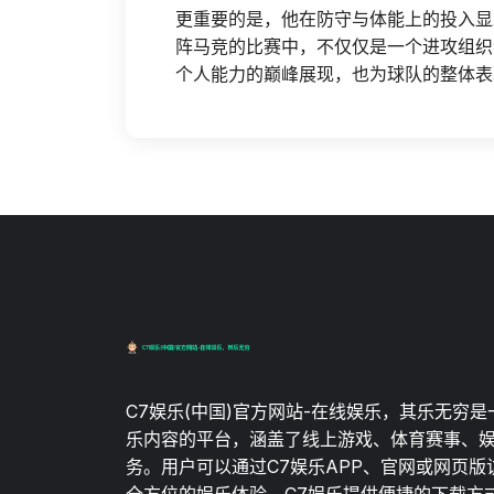
更重要的是，他在防守与体能上的投入显
阵马竞的比赛中，不仅仅是一个进攻组织
个人能力的巅峰展现，也为球队的整体表
C7娱乐(中国)官方网站-在线娱乐，其乐无穷
乐内容的平台，涵盖了线上游戏、体育赛事、
务。用户可以通过C7娱乐APP、官网或网页版