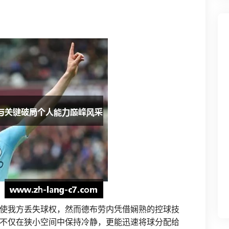
使我方丢失球权，然而德布劳内凭借娴熟的控球技
不仅在狭小空间中保持冷静，更能迅速将球分配给