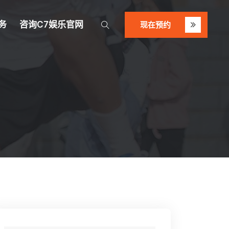
务
咨询c7娱乐官网
现在预约