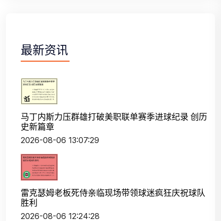
最新资讯
马丁内斯力压群雄打破美职联单赛季进球纪录 创历
史新篇章
2026-08-06 13:07:29
雷克瑟姆老板死侍亲临现场带领球迷疯狂庆祝球队
胜利
2026-08-06 12:24:28