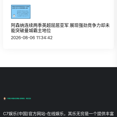
阿森纳连续两季英超屈居亚军 展现强劲竞争力却未
能突破曼城霸主地位
2026-08-06 11:34:42
C7娱乐(中国)官方网站-在线娱乐，其乐无穷是一个提供丰富