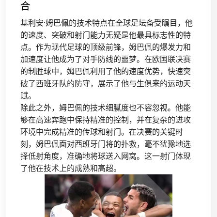
合
基利安·姆巴佩的技术特点在全球足坛备受瞩目，他
的速度、突破和射门能力无疑是他最具标志性的特
点。作为现代足球的顶级前锋，姆巴佩的爆发力和
加速度让他成为了对手防线的噩梦。在欧国联决赛
的制胜球中，姆巴佩利用了他的速度优势，快速突
破了西班牙队的防守，展示了他与生俱来的运动天
赋。
除此之外，姆巴佩的技术细腻度也不容忽视。他能
够在高速奔跑中保持精准的控制，并在复杂的进攻
环境中完成精准的传球和射门。在决赛的关键时
刻，姆巴佩面对西班牙门将的扑救，毫不犹豫地选
择低射角度，准确地将球送入网窝。这一射门体现
了他在技术上的成熟和高超。