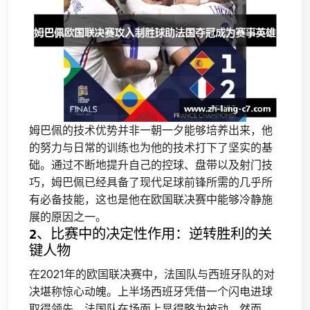
姆巴佩的技术优势并非一朝一夕能够培养出来，他
的努力与日常的训练也为他的技术打下了坚实的基
础。通过不断地提升自己的控球、盘带以及射门技
巧，姆巴佩已经具备了现代足球前锋所需的几乎所
有必备技能，这也是他在欧国联决赛中能够冷静施
展的原因之一。
2、比赛中的决定性作用：逆转胜利的关
键人物
在2021年的欧国联决赛中，法国队与西班牙队的对
决堪称惊心动魄。上半场西班牙凭借一个闪电进球
取得领先，法国队在场面上显得略为被动。然而，