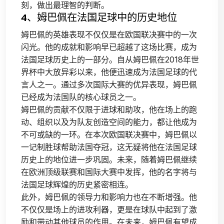
刻，做出最理智的判断。
4、姆巴佩在法国足球中的历史地位
姆巴佩的英雄表现不仅仅是在欧国联决赛中的一次
闪光。他的成就和影响早已超越了这场比赛，成为
法国足球历史上的一部分。自从姆巴佩在2018年世
界杯中大放异彩以来，他便迅速成为法国足球的代
言人之一。通过多次国际大赛的优异表现，姆巴佩
已经成为法国队的核心球员之一。
姆巴佩的贡献不仅限于进球和助攻，他在场上的跑
动、组织以及为队友创造空间的能力，都让他成为
不可或缺的一环。在本次欧国联决赛中，姆巴佩以
一记制胜球帮助法国夺冠，这无疑将他在法国足球
历史上的地位进一步巩固。未来，随着姆巴佩继续
在欧洲顶级联赛和国际大赛中发挥，他的名字将与
法国足球辉煌的历史紧密相连。
此外，姆巴佩的领导力和影响力也在不断增强。他
不仅仅是场上的进攻利器，更是在球队中起到了激
励和带动其他球员的作用。在未来，姆巴佩有望成