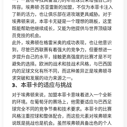
阵容。埃弗顿·苏亚雷斯的加盟，不仅为本菲卡注入
了新的活力，也让俱乐部在进攻端更具威胁。对于
埃弗顿来说，本菲卡无疑是一个理想的跳板，这里
既能帮助他继续成长，又能为他提供与世界顶级球
员竞技的机会。
此外，埃弗顿在格雷米奥的成功表现，也让他意识
到，尽管巴西联赛有着强大的竞争力，但要想进一
步提升自己的水平，接触更高强度的比赛才是不可
避免的选择。欧洲的战术和技战术风格，与巴西国
内的足球文化有所不同，而这种差异正是埃弗顿寻
求突破和发展的动力来源之一。
3、本菲卡的适应与挑战
对于埃弗顿来说，加盟本菲卡意味着进入一个全新
的环境。在葡萄牙的赛场上，他需要适应与巴西足
球完全不同的竞争节奏和技术要求。本菲卡的比赛
风格注重控球和整体配合，而这些元素对埃弗顿来
说既是挑战也是机会。虽然埃弗顿具备出色的个人