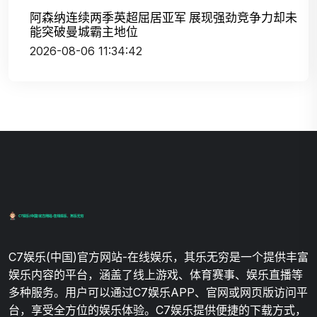
阿森纳连续两季英超屈居亚军 展现强劲竞争力却未
能突破曼城霸主地位
2026-08-06 11:34:42
C7娱乐(中国)官方网站-在线娱乐，其乐无穷是一个提供丰富
娱乐内容的平台，涵盖了线上游戏、体育赛事、娱乐直播等
多种服务。用户可以通过C7娱乐APP、官网或网页版访问平
台，享受全方位的娱乐体验。C7娱乐提供便捷的下载方式，