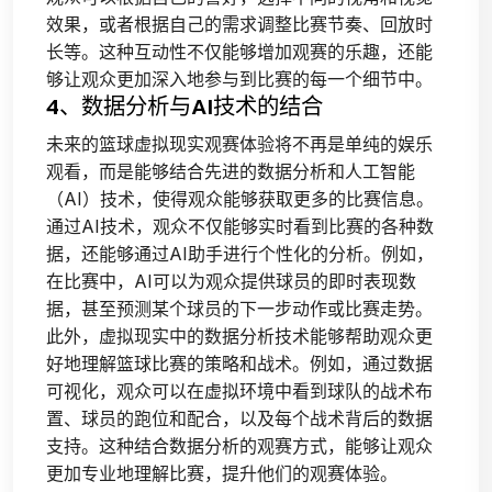
效果，或者根据自己的需求调整比赛节奏、回放时
长等。这种互动性不仅能够增加观赛的乐趣，还能
够让观众更加深入地参与到比赛的每一个细节中。
4、数据分析与AI技术的结合
未来的篮球虚拟现实观赛体验将不再是单纯的娱乐
观看，而是能够结合先进的数据分析和人工智能
（AI）技术，使得观众能够获取更多的比赛信息。
通过AI技术，观众不仅能够实时看到比赛的各种数
据，还能够通过AI助手进行个性化的分析。例如，
在比赛中，AI可以为观众提供球员的即时表现数
据，甚至预测某个球员的下一步动作或比赛走势。
此外，虚拟现实中的数据分析技术能够帮助观众更
好地理解篮球比赛的策略和战术。例如，通过数据
可视化，观众可以在虚拟环境中看到球队的战术布
置、球员的跑位和配合，以及每个战术背后的数据
支持。这种结合数据分析的观赛方式，能够让观众
更加专业地理解比赛，提升他们的观赛体验。