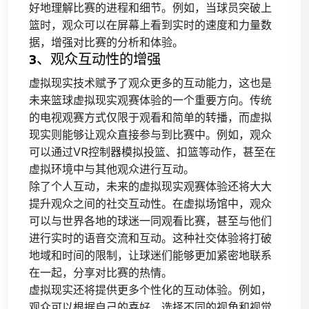
好地理解比赛的进程和细节。例如，当球员突破上
篮时，观众可以在屏幕上看到实时的速度和力量数
据，增强对比赛的分析和体验。
3、观众互动性的增强
虚拟现实技术赋予了观众更多的互动能力，这也是
未来篮球虚拟现实观赛体验的一个重要方向。传统
的电视观赛方式仅限于观看和简单的转播，而虚拟
现实则能够让观众直接参与到比赛中。例如，观众
可以通过VR控制器模拟投篮、扣篮等动作，甚至在
虚拟环境中与其他观众进行互动。
除了个人互动，未来的虚拟现实观赛体验还将大大
提升观众之间的社交互动性。在虚拟场馆中，观众
可以与世界各地的球迷一同观看比赛，甚至与他们
进行实时的语音交流和互动。这种社交体验将打破
地域和时间的限制，让球迷们能够更加紧密地联系
在一起，分享对比赛的热情。
虚拟现实还将提供更多个性化的互动体验。例如，
观众可以根据自己的喜好，选择不同的视角和视觉