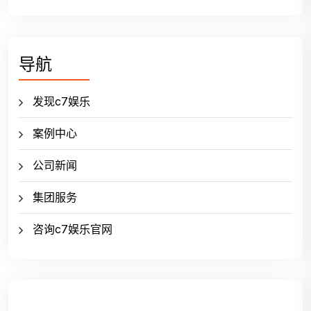
导航
发现c7娱乐
案例中心
公司新闻
集团服务
咨询c7娱乐官网