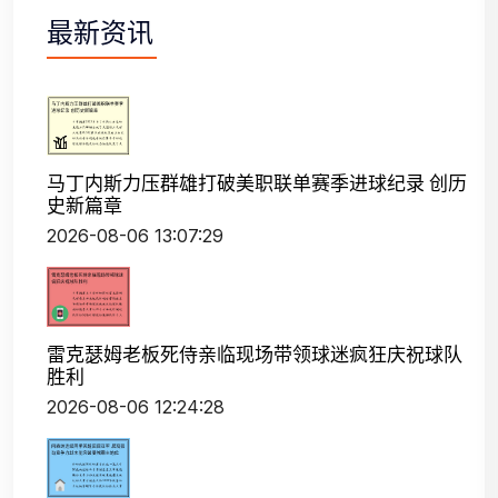
最新资讯
马丁内斯力压群雄打破美职联单赛季进球纪录 创历
史新篇章
2026-08-06 13:07:29
雷克瑟姆老板死侍亲临现场带领球迷疯狂庆祝球队
胜利
2026-08-06 12:24:28