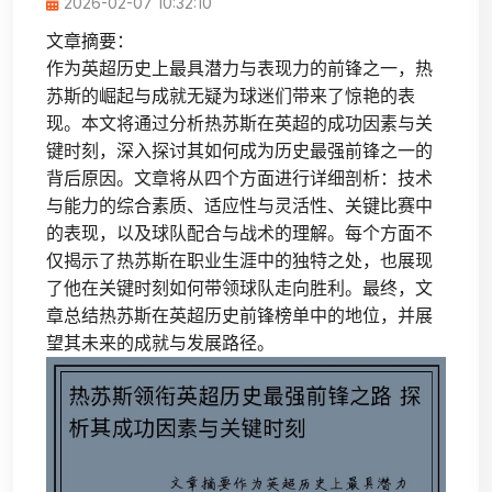
2026-02-07 10:32:10
文章摘要：
作为英超历史上最具潜力与表现力的前锋之一，热
苏斯的崛起与成就无疑为球迷们带来了惊艳的表
现。本文将通过分析热苏斯在英超的成功因素与关
键时刻，深入探讨其如何成为历史最强前锋之一的
背后原因。文章将从四个方面进行详细剖析：技术
与能力的综合素质、适应性与灵活性、关键比赛中
的表现，以及球队配合与战术的理解。每个方面不
仅揭示了热苏斯在职业生涯中的独特之处，也展现
了他在关键时刻如何带领球队走向胜利。最终，文
章总结热苏斯在英超历史前锋榜单中的地位，并展
望其未来的成就与发展路径。