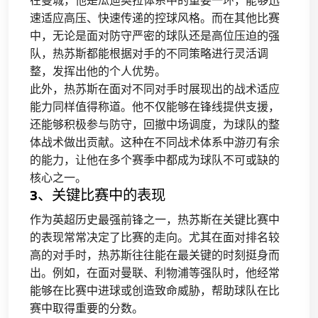
速适应高压、快速传递的控球风格。而在其他比赛
中，无论是面对防守严密的球队还是高位压迫的强
队，热苏斯都能根据对手的不同策略进行灵活调
整，发挥出他的个人优势。
此外，热苏斯在面对不同对手时展现出的战术适应
能力同样值得称道。他不仅能够在锋线提供支援，
还能够积极参与防守，回撤中场调度，为球队的整
体战术做出贡献。这种在不同战术体系中游刃有余
的能力，让他在多个赛季中都成为球队不可或缺的
核心之一。
3、关键比赛中的表现
作为英超历史最强前锋之一，热苏斯在关键比赛中
的表现常常决定了比赛的走向。尤其在面对排名较
高的对手时，热苏斯往往能在最关键的时刻挺身而
出。例如，在面对曼联、利物浦等强队时，他经常
能够在比赛中进球或创造致命威胁，帮助球队在比
赛中取得重要的分数。