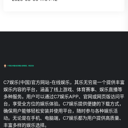
C7娱乐(中国)官方网站-在线娱乐，其乐无穷是一个提供丰富
娱乐内容的平台，涵盖了线上游戏、体育赛事、娱乐直播等
多种服务。用户可以通过C7娱乐APP、官网或网页版访问平
台，享受全方位的娱乐体验。C7娱乐提供便捷的下载方式，
确保用户能够轻松安装并使用平台，随时参与各种娱乐活
动。无论是在手机、电脑端，C7娱乐都为用户提供高质量、
丰富多样的娱乐选择。