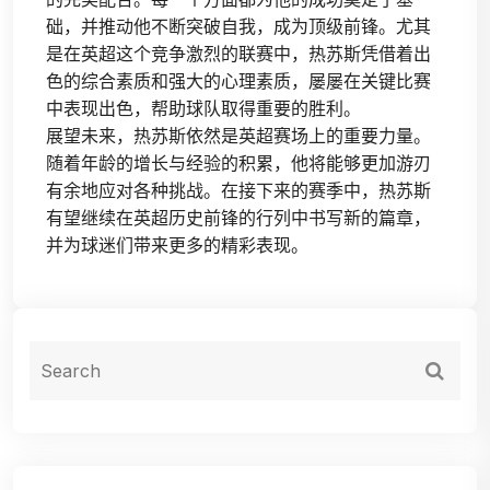
础，并推动他不断突破自我，成为顶级前锋。尤其
是在英超这个竞争激烈的联赛中，热苏斯凭借着出
色的综合素质和强大的心理素质，屡屡在关键比赛
中表现出色，帮助球队取得重要的胜利。
展望未来，热苏斯依然是英超赛场上的重要力量。
随着年龄的增长与经验的积累，他将能够更加游刃
有余地应对各种挑战。在接下来的赛季中，热苏斯
有望继续在英超历史前锋的行列中书写新的篇章，
并为球迷们带来更多的精彩表现。