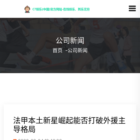
公司新闻
首页
-
公司新闻
法甲本土新星崛起能否打破外援主
导格局