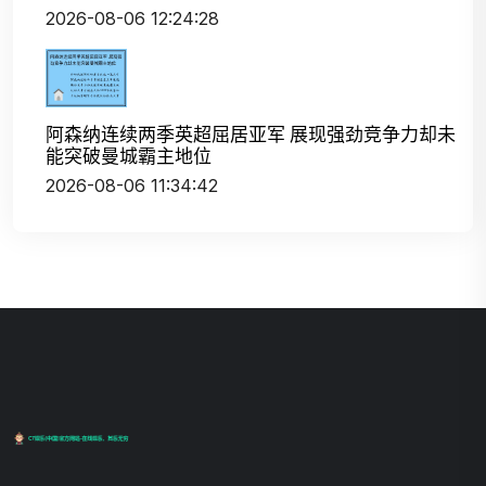
2026-08-06 12:24:28
阿森纳连续两季英超屈居亚军 展现强劲竞争力却未
能突破曼城霸主地位
2026-08-06 11:34:42