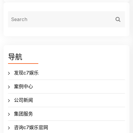
导航
发现c7娱乐
案例中心
公司新闻
集团服务
咨询c7娱乐官网