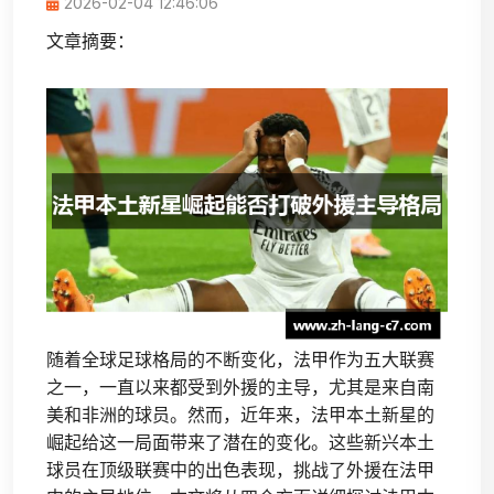
2026-02-04 12:46:06
文章摘要：
随着全球足球格局的不断变化，法甲作为五大联赛
之一，一直以来都受到外援的主导，尤其是来自南
美和非洲的球员。然而，近年来，法甲本土新星的
崛起给这一局面带来了潜在的变化。这些新兴本土
球员在顶级联赛中的出色表现，挑战了外援在法甲