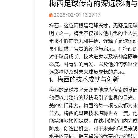
梅西足球传奇的深远影响与
2026-02-01 13:27:17
梅西，这位阿根廷足球天才，无疑是足球
明星之一，梅西不仅通过他出色的个人技
年来不懈的努力和拼搏，诠释了足球运动
员们提供了宝贵的经验与启示。在梅西的
对于球员成长、技术进步以及精神磨砺等
态度、对青训的启发、以及他如何影响全
远影响以及对未来球员成长的启示。
1、梅西的技术成就与创新
梅西的足球技术无疑是他成为传奇的基础
他便以其独特的球技吸引了世界的目光。
美的射门能力，梅西的每一项技能都为未
首先，梅西的盘带技术堪称世界一流。他
能精准地操控足球，在狭小的空间内完成
防线，创造出机会。对于未来的球员来说
水平的基础，拥有卓越的盘带能力能够让