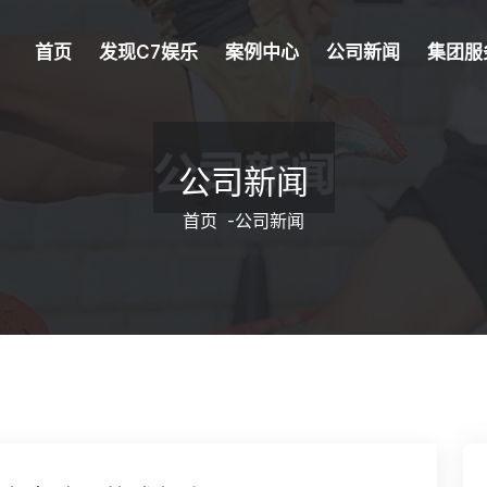
首页
发现c7娱乐
案例中心
公司新闻
集团服
公司新闻
首页
-
公司新闻