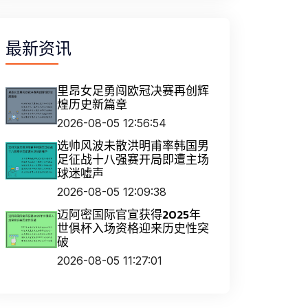
最新资讯
里昂女足勇闯欧冠决赛再创辉
煌历史新篇章
2026-08-05 12:56:54
选帅风波未散洪明甫率韩国男
足征战十八强赛开局即遭主场
球迷嘘声
2026-08-05 12:09:38
迈阿密国际官宣获得2025年
世俱杯入场资格迎来历史性突
破
2026-08-05 11:27:01