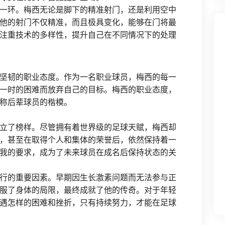
一环。梅西无论是脚下的精准射门，还是利用空中
他的射门不仅精准，而且极具变化，能够在门将最
注重技术的多样性，提升自己在不同情况下的处理
坚韧的职业态度。作为一名职业球员，梅西的每一
一时的困难而放弃自己的目标。梅西的职业态度，
称后辈球员的楷模。
立了榜样。尽管拥有着世界级的足球天赋，梅西却
，甚至在取得个人和集体的荣誉后，依然保持着一
我的要求，成为了未来球员在成名后保持状态的关
行的重要因素。早期因生长激素问题而无法参与正
服了身体的局限，最终成就了他的传奇。对于年轻
遇怎样的困难和挫折，只有持续努力，才能在足球