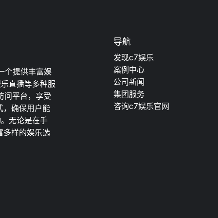
导航
发现c7娱乐
案例中心
是一个提供丰富娱
公司新闻
娱乐直播等多种服
集团服务
访问平台，享受
咨询c7娱乐官网
式，确保用户能
动。无论是在手
富多样的娱乐选