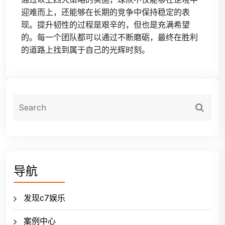
迎难而上，还能够在长期的竞争中保持稳定的表
现。提升韧性的过程是艰辛的，但也是充满希望
的。每一个团队都可以通过不断磨砺，最终在胜利
的道路上找到属于自己的光辉时刻。
导航
发现c7娱乐
案例中心