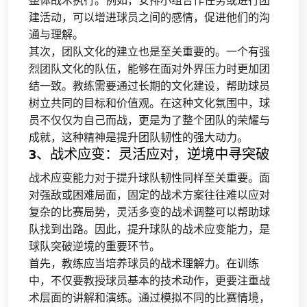
建活动，可以增进球员之间的感情，促进他们的沟
通与理解。
其次，团队文化的建立也是至关重要的。一个有强
烈团队文化的队伍，能够在面对外界压力时更加团
结一致。教练需要通过长期的文化建设，帮助球员
树立共同的目标和价值观。在这种文化氛围中，球
员不仅仅为自己而战，更是为了整个团队的荣耀与
成就，这种精神是提升团队韧性的强大动力。
3、战术应变：灵活应对，逆境中寻突破
战术应变能力对于提升球队韧性同样至关重要。面
对强敌或困难局面，固定的战术方案往往难以应对
复杂的比赛局势，灵活多变的战术调整可以帮助球
队找到出路。因此，提升球队的战术应变能力，是
球队突破逆境的重要环节。
首先，教练应当培养球员的战术理解力。在训练
中，不仅要教授球员基本的技术动作，更要注重战
术层面的讲解和演练。通过模拟不同的比赛情境，