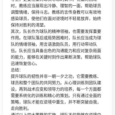
时，教练应当展现出冷静、理智的一面，帮助球员
调整情绪，保持斗志。教练的言传身教可以有效地
感染球员，使他们在面对逆境时不轻易放弃，始终
保持对胜利的渴望。
其次，队长作为球队的精神领袖，也需要发挥重要
作用。在球队落后或局势困难时，队长应当成为球
队的情绪领袖，用言语激励队员，用行动带动队
伍。队长应当具备出色的沟通能力和应对复杂局面
的能力，能够在关键时刻作出果断决策，帮助球队
迅速恢复信心。
总结：
提升球队的韧性并非一朝一夕之功，它需要教练、
球员和整个团队的共同努力。从心理训练到团队建
设，再到战术应变和领导力的培养，每一个方面都
需要系统化的训练和精心的策划。只有通过全面的
策略，球队才能在逆境中重生，并不断突破自我，
走向胜利。
通过以上四大策略的实施，球队不仅能够在逆境中