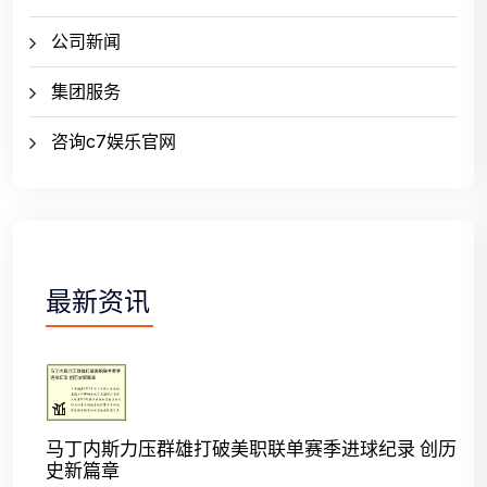
公司新闻
集团服务
咨询c7娱乐官网
最新资讯
马丁内斯力压群雄打破美职联单赛季进球纪录 创历
史新篇章