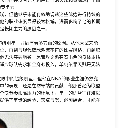
认为他并没有充分利用自己的天赋和资源进行全面
的竞争力。
赋，但他似乎未能有效地调动这些优势进行持续的
他的职业态度显得较为松懈，进而影响了他的长期
是长期主力的原因之一。
A超级明星，背后有着多方面的原因。从他天赋未能
位，再到与现代篮球潮流不符的比赛风格，再到职
他无法突破瓶颈。尽管埃文斯有着出色的身体素质
适应球队需求和全身心投入，单纯依靠天赋是无法
家眼中的超级明星，但他在NBA的职业生涯仍然充
中的表现，还是在防守端的贡献，他都曾经为联盟
个快节奏和高压力的环境下，单一的优势往往难以
提供了宝贵的经验：天赋与努力必须结合，才能在