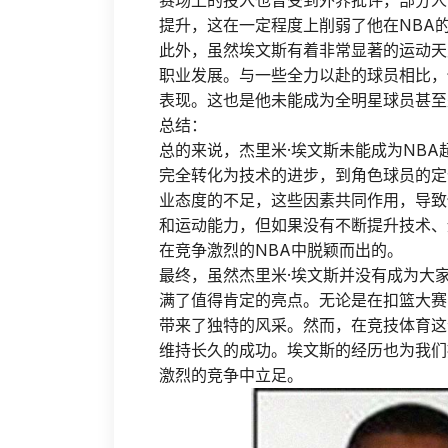
赛场上的投入也曾受到外界批评，部分人
提升，这在一定程度上削弱了他在NBA
此外，虽然埃文斯有着非常显著的运动天
职业发展。与一些全力以赴的球员相比，
表现。这也是他未能成为全明星球员甚至
总结：
总的来说，杰里米·埃文斯未能成为NB
完全转化为技术的进步，到角色球员的定
业态度的不足，这些因素共同作用，导致
和运动能力，但如果没有不断提升技术、
在竞争激烈的NBA中脱颖而出的。
最终，虽然杰里米·埃文斯并没有成为大
满了值得肯定的亮点。无论是在扣篮大赛
带来了独特的风采。然而，在竞技体育这
维持长久的成功。埃文斯的经历也为我们
激烈的竞争中立足。