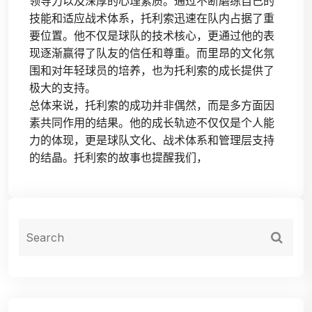
领导力以及深厚的心理素质。通过不断磨练自己的
技能和适应战术体系，托利索迅速在队内占据了重
要位置。他不仅是球队的技术核心，更通过他的表
现逐渐赢得了队友的信任和尊重。而里昂的文化氛
围和对年轻球员的培养，也为托利索的成长提供了
极大的支持。
总体来说，托利索的成功并非偶然，而是多方面因
素共同作用的结果。他的成长轨迹不仅仅是个人能
力的体现，更是球队文化、战术体系和管理层支持
的结晶。托利索的故事也提醒我们，