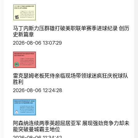
马丁内斯力压群雄打破美职联单赛季进球纪录 创历
史新篇章
2026-08-06 13:07:29
雷克瑟姆老板死侍亲临现场带领球迷疯狂庆祝球队
胜利
2026-08-06 12:24:28
阿森纳连续两季英超屈居亚军 展现强劲竞争力却未
能突破曼城霸主地位
2026-08-06 11:34:42