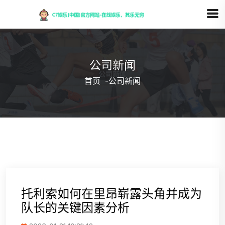
公司新闻
首页
-
公司新闻
托利索如何在里昂崭露头角并成为
队长的关键因素分析