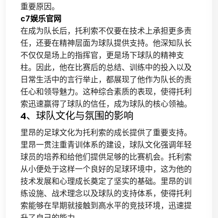
重要原因。
c7娱乐官网
在成为队长后，托利索不仅要在技术上承担更多责
任，还要在精神层面为球队提供支持。他深知队长
不仅仅是场上的指挥官，更是场下球队的精神支
柱。因此，他在比赛后的总结、训练中的投入以及
日常生活中的言行举止，都展现了他作为队长的责
任心和领导魅力。这种综合素质的表现，使得托利
索迅速赢得了球队的信任，成为球队的核心领袖。
4、球队文化与氛围的影响
里昂的足球文化为托利索的成长提供了重要支持。
里昂一贯注重青训体系的建设，球队文化强调年轻
球员的培养和给他们提供足够的比赛机会。托利索
从小便处于这样一个良好的足球环境中，这为他的
技术发展和心理成长奠定了坚实的基础。里昂的训
练设施、战术理念以及球队的支持体系，使得托利
索能够在早期就接触到高水平的竞技环境，迅速提
升了自己的能力。