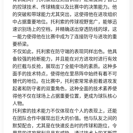
的控球技术、传球精度以及比赛中的决策能力。他
的突破和带球能力尤其突出，这使得他在进攻组织
中占据重要地位。托利索的传球视野宽广，能够迅
速识别场上的空档，并精确送出穿透防线的球，这
一能力使得他在比赛中成为了连接防守与进攻的重
要桥梁。
不仅如此，托利索在防守端的表现同样出色。他具
备较强的抢断能力，并且能在对方进攻时进行有效
的拦截与反抢，展现出了全能中场的素质。这种多
面手的技术特点，使得他在里昂阵中始终有着不可
替代的地位。在比赛中，托利索常常承担着进攻发
起者和防守者的双重角色，这种全面的技术素养使
得他不仅在球场上占据重要位置，更成为球队核心
人物。
托利索的技术能力不仅体现在个人的表现上，还能
在团队合作中展现出巨大的价值。他与队友之间的
默契配合，尤其是在快速反击时的传球和跑位，令