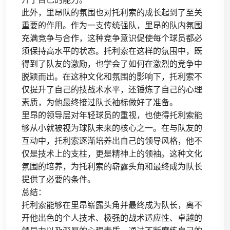
此外，里昂队的氛围也对托利索的成长起到了至关
重要的作用。作为一支传统强队，里昂的队内氛围
充满竞争与合作，这种竞争意识促使每个球员都必
须保持高水平的状态。托利索在这样的氛围中，既
得到了队友的激励，也学会了如何在激烈的竞争中
脱颖而出。在这种文化和氛围的影响下，托利索不
仅提升了自己的技战术水平，还锤炼了自己的心理
素质，为他最终接过队长袖标做好了准备。
里昂的领导层对年轻球员的重视，也使得托利索能
够从小就被视为球队未来的核心之一。在与队友的
互动中，托利索逐渐培养出自己的领导风格，他不
仅是技术上的支柱，更是精神上的领袖。这种文化
氛围的培养，为托利索的崭露头角和最终成为队长
提供了必要的条件。
总结：
托利索能够在里昂崭露头角并最终成为队长，离不
开他出色的个人技术、极强的战术适应性、卓越的