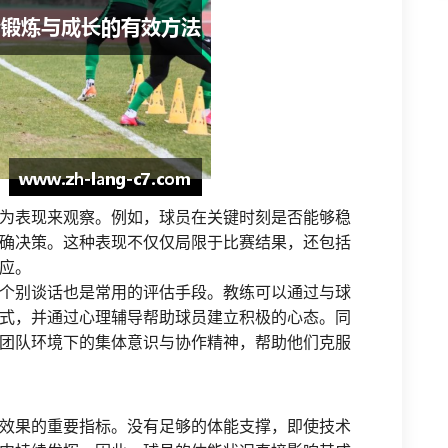
为表现来观察。例如，球员在关键时刻是否能够稳
确决策。这种表现不仅仅局限于比赛结果，还包括
应。
个别谈话也是常用的评估手段。教练可以通过与球
式，并通过心理辅导帮助球员建立积极的心态。同
团队环境下的集体意识与协作精神，帮助他们克服
效果的重要指标。没有足够的体能支撑，即使技术