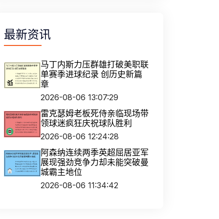
最新资讯
马丁内斯力压群雄打破美职联
单赛季进球纪录 创历史新篇
章
2026-08-06 13:07:29
雷克瑟姆老板死侍亲临现场带
领球迷疯狂庆祝球队胜利
2026-08-06 12:24:28
阿森纳连续两季英超屈居亚军
展现强劲竞争力却未能突破曼
城霸主地位
2026-08-06 11:34:42