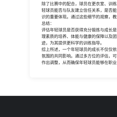
除了比赛中的配合，球员在更衣室、训练
轻球员能否与队友建立信任关系，是否能
识的重要体现。通过这些细节的观察，教
总结：
评估年轻球员是否获得充分锻炼与成长是
理素质的培养、体能与健康的保障以及团
迹，为其提供更科学的训练指导。
综上所述，一个年轻球员的成长不仅仅依
氛围的共同影响。通过多方位的评估，可
作出调整，从而确保年轻球员能够在职业