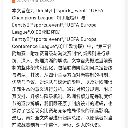
2025-12-04 12:36:22
本文旨在对 entity["sports_event","UEFA
Champions League",0]（欧冠）与
entity["sports_event","UEFA Europa
League",0]（欧联杯）/
entity["sports_event","UEFA Europa
Conference League",0]（欧协联）中，“第三名
附加赛／附加赛晋级与淘汰赛制”的新规则进行系
统、深入、条理清晰的解读。文章首先概述当前赛
制的整体架构和变化，包括联赛阶段如何决定晋级
与淘汰；其次，从四个主要方面对新赛制的机制、
优势与争议、对球队与球迷的影响、以及对欧洲俱
乐部生态的意义进行分析。通过对积分规则、附加
赛安排、升级与降级机制、欧洲名额分配等制度细
节的逐步拆解，我们既还原了制度设计的逻辑，也
探讨了它给现实比赛与竞争格局带来的深远影响。
最后，再对全文内容进行归纳总结，以便读者对当
前欧战赛制有一个整体、清晰、深入的认识。