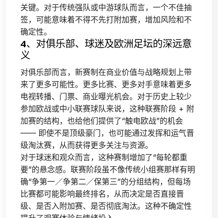
关键。对于传统强队或中游球队而言，一个不佳抽
签，可能意味着不得不先打附加赛，增加风险和不
确定性。
4、对俱乐部、球迷及欧洲足坛的深远意
义
对俱乐部而言，新赛制在商业价值与战略规划上带
来了更多可能性。更多比赛、更多对手意味着更多
电视转播、门票、商业曝光机会。对于历史上较少
参加欧战或中小联赛球队来说，这种联赛阶段 + 附
加赛的结构，也给他们提供了“触电欧战”的机会
—— 即使不是顶级豪门，也可能通过发挥和运气晋
级淘汰赛，从而获得更多关注与资源。
对于球迷和观众而言，这种赛制增加了“每轮都重
要”的悬念感。联赛阶段虽不像传统小组赛那样有明
确“争第一／争第二／保第三”的分组结构，但每场
比赛都可能影响最终排名，从而决定是否直接晋
级、是否入附加赛、是否彻底淘汰。这种不确定性
提升了观赛体验与情绪投入。