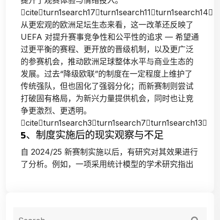
citeturn1search17turn1search11turn1search14
从更宏观的欧洲足坛生态来看，这一改革还反映了
UEFA 对提升赛事竞争性和公平性的追求 — 希望通
过更平衡的赛程、更开放的晋级机制，以及更广泛
的参赛机会，推动欧洲足球整体水平与商业生态的
发展。过去“降级欧联”的制度在一定程度上维护了
传统强队，但也固化了强弱分化；而新赛制则尝试
打破固有格局，为新兴力量提供机会，同时也让竞
争更激烈、更透明。
citeturn1search3turn1search7turn1search13
5、制度实施后的现实观察与不足
自 2024/25 新赛制实施以后，有研究对其效果进行
了分析。例如，一项采用统计模型的学术研究指出