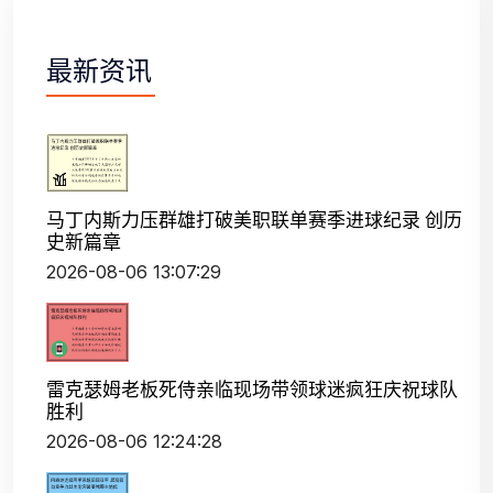
最新资讯
马丁内斯力压群雄打破美职联单赛季进球纪录 创历
史新篇章
2026-08-06 13:07:29
雷克瑟姆老板死侍亲临现场带领球迷疯狂庆祝球队
胜利
2026-08-06 12:24:28