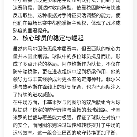
在小组赛阶段更多采用主动压制式打法，而到了淘
汰赛阶段，则适时收缩阵型，依靠稳固防守与快速
反击取胜。这种根据对手特征灵活调整的能力，使
他们在每场比赛中都能掌握主动权，体现了战术成
熟度的显著提升。
2、核心球员的稳定与崛起
虽然内马尔因伤无缘本届赛事，但巴西队的核心力
量并未因此削弱。球队中的多位球员挺身而出，形
成了多点开花的格局。阿尔维斯作为队长，不仅在
防守端稳健，更在进攻组织中起到桥梁作用，他的
领导力与丰富经验成为更衣室的定海神针。菲尔米
诺与热苏斯在锋线上的默契配合，也为巴西队注入
了持续的进攻威胁。
在中场方面，卡塞米罗与阿图尔的双后腰组合为球
队提供了稳定的防守屏障与流畅的出球线路。卡塞
米罗的拦截与覆盖能力极强，保证了球队在对抗中
的安全，而阿图尔则通过短传和转移提升了中场的
运转效率。这一组合让巴西的攻守转换更加平衡，