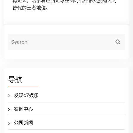
再定义，昭示着巴西足球在新时代中依然拥有无可
替代的王者地位。
导航
发现c7娱乐
案例中心
公司新闻