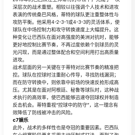
深层次的战术重塑。相较以往强调个人技术和进攻
表演的传统桑巴风格，蒂特的球队更注重整体性与
攻防平衡。他采用4-2-3-1或4-3-3的灵活体系，使
球队在中场控制力和攻守转换速度上大幅提升。这
种变化让巴西队在面对高强度的美洲对抗时，能够
更好地控制比赛节奏，不再过度依赖个别球员的灵
光闪现，而是通过整体配合和空间利用打出高质量
进攻。
战术层面的另一关键在于蒂特对比赛节奏的精准把
控。球队在控球时注重耐心传导，寻找防线漏洞；
而在防守转换中，则依靠中前场的快速反抢形成高
压。尤其是在面对阿根廷、秘鲁等球队时，这种战
术执行的高效率，使巴西能够迅速夺回球权并制造
反击机会。蒂特重视“控球中的防守”，这一理念有
效降低了防线被冲击的风险。
c7娱乐
此外，战术的多样性也是夺冠的重要因素。巴西队