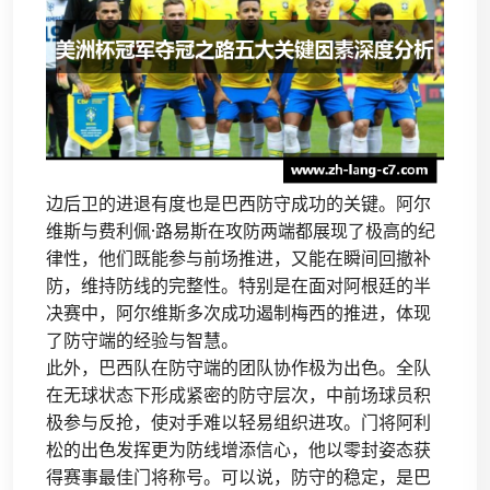
边后卫的进退有度也是巴西防守成功的关键。阿尔
维斯与费利佩·路易斯在攻防两端都展现了极高的纪
律性，他们既能参与前场推进，又能在瞬间回撤补
防，维持防线的完整性。特别是在面对阿根廷的半
决赛中，阿尔维斯多次成功遏制梅西的推进，体现
了防守端的经验与智慧。
此外，巴西队在防守端的团队协作极为出色。全队
在无球状态下形成紧密的防守层次，中前场球员积
极参与反抢，使对手难以轻易组织进攻。门将阿利
松的出色发挥更为防线增添信心，他以零封姿态获
得赛事最佳门将称号。可以说，防守的稳定，是巴