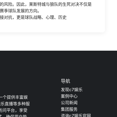
的风险。因此，莱斯特城与狼队的生死对决不仅是
赛季球队发展的方向。
接对抗，更是球队战略、心理、历史
导航
发现c7娱乐
案例中心
是一个提供丰富娱
公司新闻
娱乐直播等多种服
集团服务
访问平台，享受
咨询c7娱乐官网
式，确保用户能