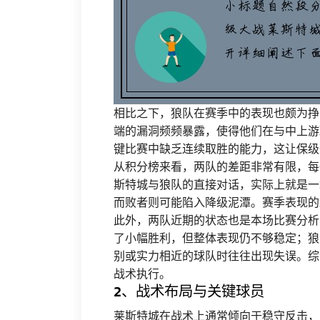
相比之下，狼队在赛季中的表现也颇为挣
端的漏洞频频暴露，使得他们在与中上游
键比赛中缺乏连续取胜的能力，这让保级
从积分榜来看，两队的差距非常有限，每
斯特城与狼队的直接对话，实际上就是一
而败者则可能陷入降级泥潭。赛季表现的
此外，两队近期的状态也是本场比赛分析
了小幅胜利，但整体表现仍不够稳定；狼
别或实力相近的球队时往往出现失误。综
战术执行。
2、战术布局与关键球员
莱斯特城在战术上通常倾向于稳守反击，