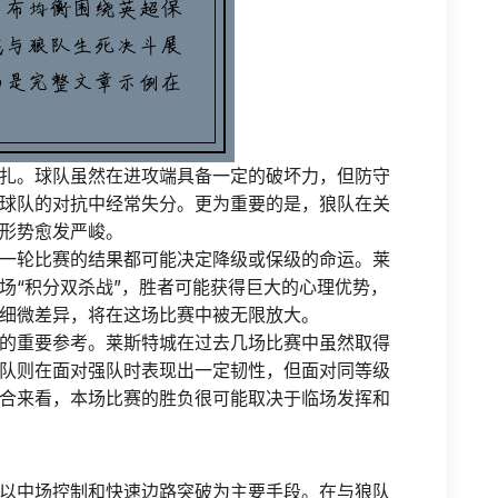
扎。球队虽然在进攻端具备一定的破坏力，但防守
球队的对抗中经常失分。更为重要的是，狼队在关
形势愈发严峻。
一轮比赛的结果都可能决定降级或保级的命运。莱
场“积分双杀战”，胜者可能获得巨大的心理优势，
细微差异，将在这场比赛中被无限放大。
的重要参考。莱斯特城在过去几场比赛中虽然取得
队则在面对强队时表现出一定韧性，但面对同等级
合来看，本场比赛的胜负很可能取决于临场发挥和
以中场控制和快速边路突破为主要手段。在与狼队