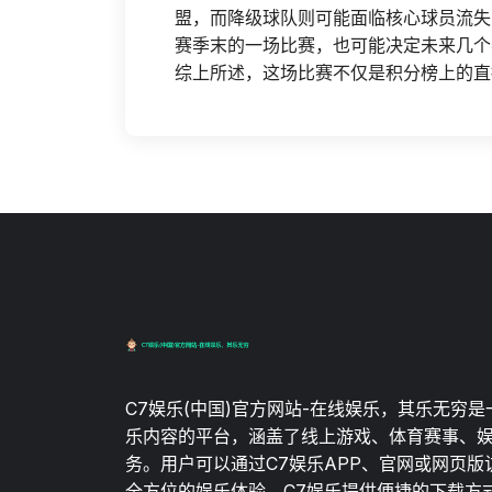
盟，而降级球队则可能面临核心球员流失
赛季末的一场比赛，也可能决定未来几个
综上所述，这场比赛不仅是积分榜上的直
C7娱乐(中国)官方网站-在线娱乐，其乐无穷
乐内容的平台，涵盖了线上游戏、体育赛事、
务。用户可以通过C7娱乐APP、官网或网页版
全方位的娱乐体验。C7娱乐提供便捷的下载方