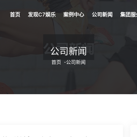
首页
发现c7娱乐
案例中心
公司新闻
集团服
公司新闻
首页
-
公司新闻