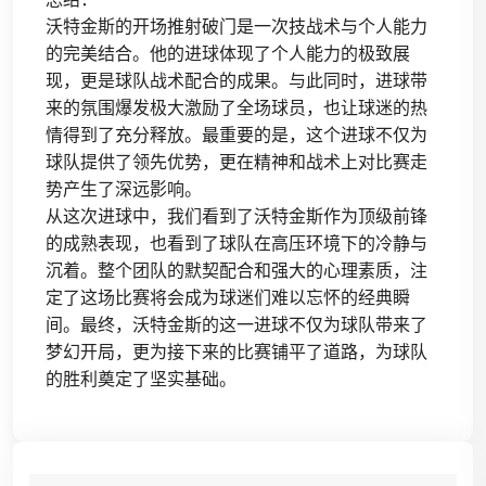
沃特金斯的开场推射破门是一次技战术与个人能力
的完美结合。他的进球体现了个人能力的极致展
现，更是球队战术配合的成果。与此同时，进球带
来的氛围爆发极大激励了全场球员，也让球迷的热
情得到了充分释放。最重要的是，这个进球不仅为
球队提供了领先优势，更在精神和战术上对比赛走
势产生了深远影响。
从这次进球中，我们看到了沃特金斯作为顶级前锋
的成熟表现，也看到了球队在高压环境下的冷静与
沉着。整个团队的默契配合和强大的心理素质，注
定了这场比赛将会成为球迷们难以忘怀的经典瞬
间。最终，沃特金斯的这一进球不仅为球队带来了
梦幻开局，更为接下来的比赛铺平了道路，为球队
的胜利奠定了坚实基础。