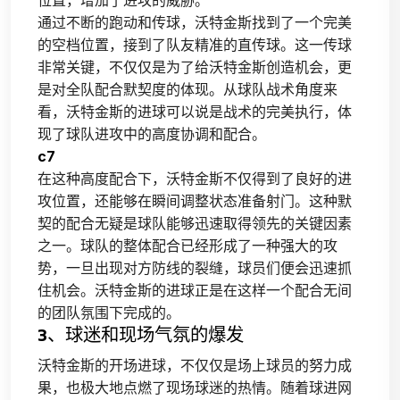
通过不断的跑动和传球，沃特金斯找到了一个完美
的空档位置，接到了队友精准的直传球。这一传球
非常关键，不仅仅是为了给沃特金斯创造机会，更
是对全队配合默契度的体现。从球队战术角度来
看，沃特金斯的进球可以说是战术的完美执行，体
现了球队进攻中的高度协调和配合。
c7
在这种高度配合下，沃特金斯不仅得到了良好的进
攻位置，还能够在瞬间调整状态准备射门。这种默
契的配合无疑是球队能够迅速取得领先的关键因素
之一。球队的整体配合已经形成了一种强大的攻
势，一旦出现对方防线的裂缝，球员们便会迅速抓
住机会。沃特金斯的进球正是在这样一个配合无间
的团队氛围下完成的。
3、球迷和现场气氛的爆发
沃特金斯的开场进球，不仅仅是场上球员的努力成
果，也极大地点燃了现场球迷的热情。随着球进网