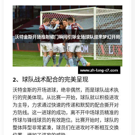
2、球队战术配合的完美呈现
沃特金斯的开场进球，绝非偶然，而是球队战术执
行的完美体现。从比赛一开始，球队就以积极进攻
为主导，力求通过快速的传递和默契的配合撕开对
方防线。这一进球的成功，离不开中场球员精准的
传球与锋线球员的有效跑位。比赛开始时，球队的
整体阵型非常紧凑，球员们在进攻时不断相互交换
位置，增加了进攻的威胁。