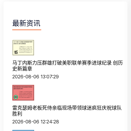
最新资讯
马丁内斯力压群雄打破美职联单赛季进球纪录 创历
史新篇章
2026-08-06 13:07:29
雷克瑟姆老板死侍亲临现场带领球迷疯狂庆祝球队
胜利
2026-08-06 12:24:28