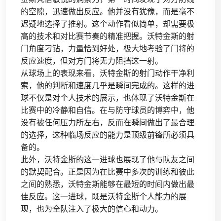
的空隙，迅速做出反应。他并没有犹豫，而是毫不
迟疑地选择了推射。这个动作看似简单，却需要极
高的技术和对比赛节奏的精准把握。沃特金斯的射
门角度刁钻，力量恰到好处，极大地考验了门将的
反应速度，但对方门将无力阻挡这一射。
从球场上的表现来看，沃特金斯的射门动作干净利
索，他的判断和速度几乎是瞬间完成的。这样的进
球不仅是对个人技术的展示，也体现了沃特金斯在
比赛中的冷静和自信。在与防守球员的博弈中，他
没有被任何压力所左右，反而在瞬间做出了最合理
的选择，这种临场反应的能力是顶级前锋所必须具
备的。
此外，沃特金斯的这一进球也展现了他与队友之间
的默契配合。正是因为在比赛中多次的训练和彼此
之间的熟悉，沃特金斯能够在最短的时间内做出最
佳反应。这一进球，既是沃特金斯个人能力的展
现，也为全队注入了极大的信心和动力。